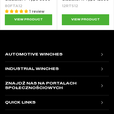
80FTA12
12RTS12
1 review
VIEW PRODUCT
VIEW PRODUCT
AUTOMOTIVE WINCHES
Trojan Portable Winches
INDUSTRIAL WINCHES
Ninja Winches
T1000 Electric Winches
Titan Winches
ZNAJDŹ NAS NA PORTALACH
NH Hydraulic Winches
Stealth Winches
SPOŁECZNOŚCIOWYCH
RV Hydraulic Winches
Samurai Winches
Facebook
JR Hydraulic Winches
QUICK LINKS
Gladiator Winches
Instagram
Contact Us
LinkedIn