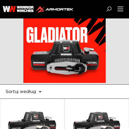
Przejdź
Warrior
do
Winches
treści
EU
Sortuj według